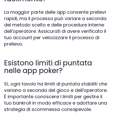
La maggior parte delle app consente prelievi
rapidi, ma il processo può variare a seconda
del metodo scelto e delle procedure interne
dell'operatore. Assicurati di avere verificato il
tuo account per velocizzare il processo di
prelievo.
Esistono limiti di puntata
nelle app poker?
Sì, ogni tavolo ha limiti di puntata stabiliti che
variano a seconda del gioco e dell'operatore.
È importante conoscere i limiti per gestire il
tuo bankroll in modo efficace e adottare una
strategia di scommessa consapevole.