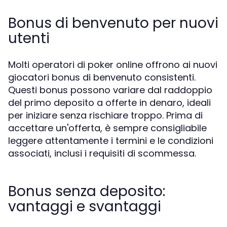
Bonus di benvenuto per nuovi
utenti
Molti operatori di poker online offrono ai nuovi
giocatori bonus di benvenuto consistenti.
Questi bonus possono variare dal raddoppio
del primo deposito a offerte in denaro, ideali
per iniziare senza rischiare troppo. Prima di
accettare un'offerta, è sempre consigliabile
leggere attentamente i termini e le condizioni
associati, inclusi i requisiti di scommessa.
Bonus senza deposito:
vantaggi e svantaggi