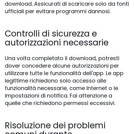
download. Assicurati di scaricare solo da fonti
ufficiali per evitare programmi dannosi.
Controlli di sicurezza e
autorizzazioni necessarie
Una volta completato il download, potresti
dover concedere alcune autorizzazioni per
utilizzare tutte le funzionalità dell'app. Le app
legittime richiedono solo accesso alle
funzionalità necessarie, come Internet o le
impostazioni di notifica. Fai attenzione a
quelle che richiedono permessi eccessivi.
Risoluzione dei problemi