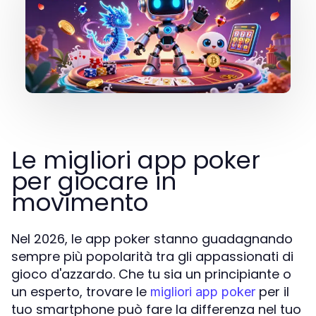
Le migliori app poker
per giocare in
movimento
Nel 2026, le app poker stanno guadagnando
sempre più popolarità tra gli appassionati di
gioco d'azzardo. Che tu sia un principiante o
un esperto, trovare le
per il
migliori app poker
tuo smartphone può fare la differenza nel tuo