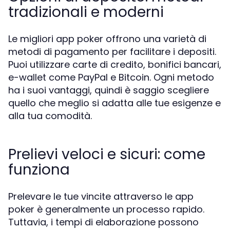
tradizionali e moderni
Le migliori app poker offrono una varietà di
metodi di pagamento per facilitare i depositi.
Puoi utilizzare carte di credito, bonifici bancari,
e-wallet come PayPal e Bitcoin. Ogni metodo
ha i suoi vantaggi, quindi è saggio scegliere
quello che meglio si adatta alle tue esigenze e
alla tua comodità.
Prelievi veloci e sicuri: come
funziona
Prelevare le tue vincite attraverso le app
poker è generalmente un processo rapido.
Tuttavia, i tempi di elaborazione possono