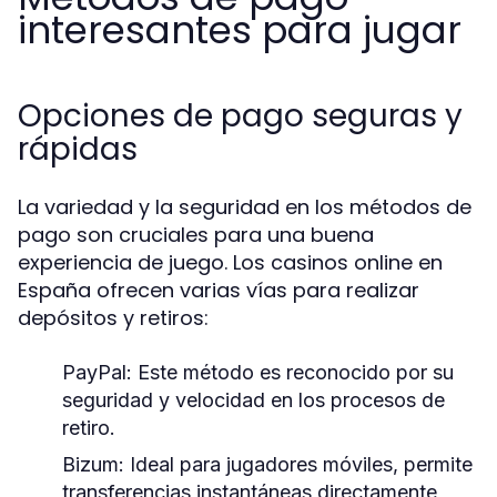
interesantes para jugar
Opciones de pago seguras y
rápidas
La variedad y la seguridad en los métodos de
pago son cruciales para una buena
experiencia de juego. Los casinos online en
España ofrecen varias vías para realizar
depósitos y retiros:
PayPal:
Este método es reconocido por su
seguridad y velocidad en los procesos de
retiro.
Bizum:
Ideal para jugadores móviles, permite
transferencias instantáneas directamente