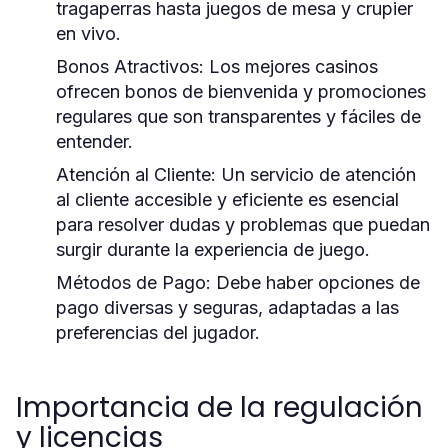
tragaperras hasta juegos de mesa y crupier
en vivo.
Bonos Atractivos:
Los mejores casinos
ofrecen bonos de bienvenida y promociones
regulares que son transparentes y fáciles de
entender.
Atención al Cliente:
Un servicio de atención
al cliente accesible y eficiente es esencial
para resolver dudas y problemas que puedan
surgir durante la experiencia de juego.
Métodos de Pago:
Debe haber opciones de
pago diversas y seguras, adaptadas a las
preferencias del jugador.
Importancia de la regulación
y licencias