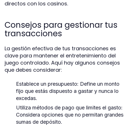
directos con los casinos.
Consejos para gestionar tus
transacciones
La gestión efectiva de tus transacciones es
clave para mantener el entretenimiento del
juego controlado. Aquí hay algunos consejos
que debes considerar:
Establece un presupuesto:
Define un monto
fijo que estás dispuesto a gastar y nunca lo
excedas.
Utiliza métodos de pago que limites el gasto:
Considera opciones que no permitan grandes
sumas de depósito.