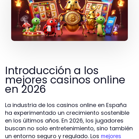
Introducción a los
mejores casinos online
en 2026
La industria de los casinos online en España
ha experimentado un crecimiento sostenible
en los últimos años. En 2026, los jugadores
buscan no solo entretenimiento, sino también
un entorno seguro y regulado. Los
mejores