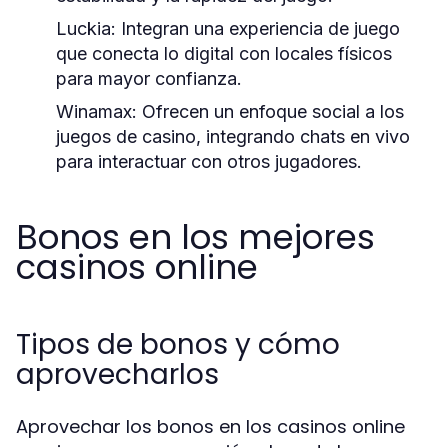
Luckia:
Integran una experiencia de juego
que conecta lo digital con locales físicos
para mayor confianza.
Winamax:
Ofrecen un enfoque social a los
juegos de casino, integrando chats en vivo
para interactuar con otros jugadores.
Bonos en los mejores
casinos online
Tipos de bonos y cómo
aprovecharlos
Aprovechar los bonos en los casinos online