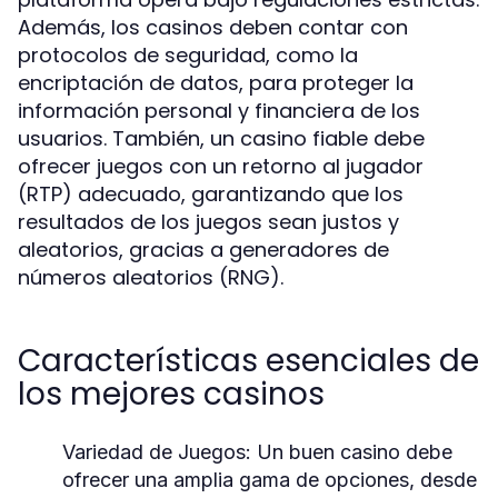
Además, los casinos deben contar con
protocolos de seguridad, como la
encriptación de datos, para proteger la
información personal y financiera de los
usuarios. También, un casino fiable debe
ofrecer juegos con un retorno al jugador
(RTP) adecuado, garantizando que los
resultados de los juegos sean justos y
aleatorios, gracias a generadores de
números aleatorios (RNG).
Características esenciales de
los mejores casinos
Variedad de Juegos:
Un buen casino debe
ofrecer una amplia gama de opciones, desde