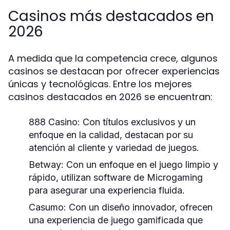
Casinos más destacados en
2026
A medida que la competencia crece, algunos
casinos se destacan por ofrecer experiencias
únicas y tecnológicas. Entre los mejores
casinos destacados en 2026 se encuentran:
888 Casino:
Con títulos exclusivos y un
enfoque en la calidad, destacan por su
atención al cliente y variedad de juegos.
Betway:
Con un enfoque en el juego limpio y
rápido, utilizan software de Microgaming
para asegurar una experiencia fluida.
Casumo:
Con un diseño innovador, ofrecen
una experiencia de juego gamificada que