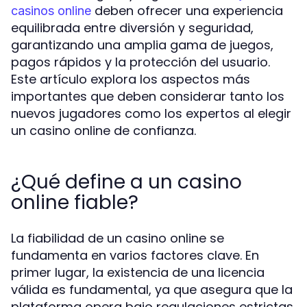
deben ofrecer una experiencia
casinos online
equilibrada entre diversión y seguridad,
garantizando una amplia gama de juegos,
pagos rápidos y la protección del usuario.
Este artículo explora los aspectos más
importantes que deben considerar tanto los
nuevos jugadores como los expertos al elegir
un casino online de confianza.
¿Qué define a un casino
online fiable?
La fiabilidad de un casino online se
fundamenta en varios factores clave. En
primer lugar, la existencia de una licencia
válida es fundamental, ya que asegura que la
plataforma opera bajo regulaciones estrictas.