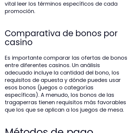
vital leer los términos específicos de cada
promoción.
Comparativa de bonos por
casino
Es importante comparar las ofertas de bonos
entre diferentes casinos. Un análisis
adecuado incluye la cantidad del bono, los
requisitos de apuesta y dónde puedes usar
esos bonos (juegos o categorías
específicas). A menudo, los bonos de las
tragaperras tienen requisitos más favorables
que los que se aplican a los juegos de mesa.
Métodos de pago