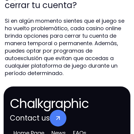
cerrar tu cuenta?
Si en algún momento sientes que el juego se
ha vuelto problemático, cada casino online
brinda opciones para cerrar tu cuenta de
manera temporal o permanente. Además,
puedes optar por programas de
autoexclusión que evitan que accedas a
cualquier plataforma de juego durante un
período determinado.
Chalkgraphic
Contact us
Home Page
News
FAQs