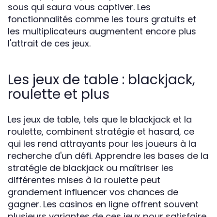
sous qui saura vous captiver. Les
fonctionnalités comme les tours gratuits et
les multiplicateurs augmentent encore plus
l'attrait de ces jeux.
Les jeux de table : blackjack,
roulette et plus
Les jeux de table, tels que le blackjack et la
roulette, combinent stratégie et hasard, ce
qui les rend attrayants pour les joueurs à la
recherche d'un défi. Apprendre les bases de la
stratégie de blackjack ou maîtriser les
différentes mises à la roulette peut
grandement influencer vos chances de
gagner. Les casinos en ligne offrent souvent
plusieurs variantes de ces jeux pour satisfaire