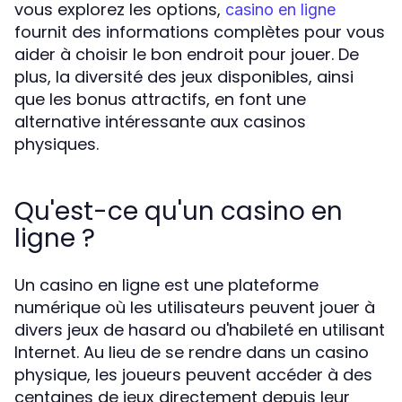
vous explorez les options,
casino en ligne
fournit des informations complètes pour vous
aider à choisir le bon endroit pour jouer. De
plus, la diversité des jeux disponibles, ainsi
que les bonus attractifs, en font une
alternative intéressante aux casinos
physiques.
Qu'est-ce qu'un casino en
ligne ?
Un casino en ligne est une plateforme
numérique où les utilisateurs peuvent jouer à
divers jeux de hasard ou d'habileté en utilisant
Internet. Au lieu de se rendre dans un casino
physique, les joueurs peuvent accéder à des
centaines de jeux directement depuis leur