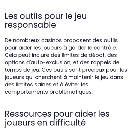
Les outils pour le jeu
responsable
De nombreux casinos proposent des outils
pour aider les joueurs à garder le contrôle.
Cela peut inclure des limites de dépôt, des
options d'auto-exclusion, et des rappels de
temps de jeu. Ces outils sont précieux pour les
joueurs qui cherchent à maintenir le jeu dans
des limites saines et à éviter les
comportements problématiques.
Ressources pour aider les
joueurs en difficulté