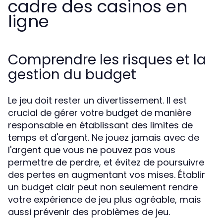
cadre des casinos en
ligne
Comprendre les risques et la
gestion du budget
Le jeu doit rester un divertissement. Il est
crucial de gérer votre budget de manière
responsable en établissant des limites de
temps et d'argent. Ne jouez jamais avec de
l'argent que vous ne pouvez pas vous
permettre de perdre, et évitez de poursuivre
des pertes en augmentant vos mises. Établir
un budget clair peut non seulement rendre
votre expérience de jeu plus agréable, mais
aussi prévenir des problèmes de jeu.