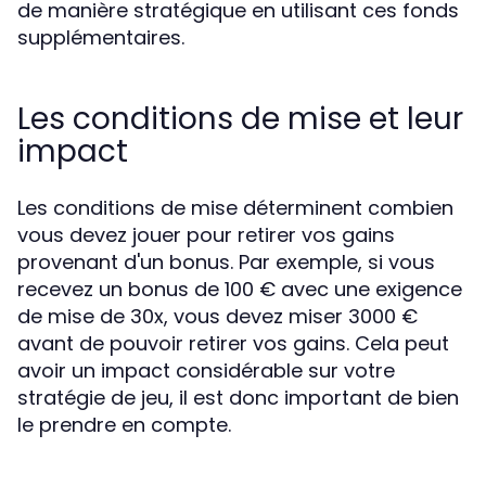
de manière stratégique en utilisant ces fonds
supplémentaires.
Les conditions de mise et leur
impact
Les conditions de mise déterminent combien
vous devez jouer pour retirer vos gains
provenant d'un bonus. Par exemple, si vous
recevez un bonus de 100 € avec une exigence
de mise de 30x, vous devez miser 3000 €
avant de pouvoir retirer vos gains. Cela peut
avoir un impact considérable sur votre
stratégie de jeu, il est donc important de bien
le prendre en compte.