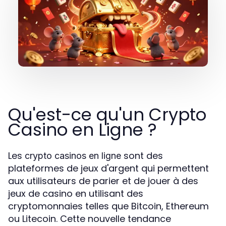
Qu'est-ce qu'un Crypto
Casino en Ligne ?
Les
sont des
crypto casinos en ligne
plateformes de jeux d'argent qui permettent
aux utilisateurs de parier et de jouer à des
jeux de casino en utilisant des
cryptomonnaies telles que Bitcoin, Ethereum
ou Litecoin. Cette nouvelle tendance