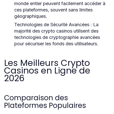
monde entier peuvent facilement accéder à
ces plateformes, souvent sans limites
géographiques.
Technologies de Sécurité Avancées
: La
majorité des crypto casinos utilisent des
technologies de cryptographie avancées
pour sécuriser les fonds des utilisateurs.
Les Meilleurs Crypto
Casinos en Ligne de
2026
Comparaison des
Plateformes Populaires