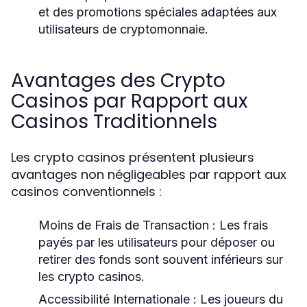
et des promotions spéciales adaptées aux
utilisateurs de cryptomonnaie.
Avantages des Crypto
Casinos par Rapport aux
Casinos Traditionnels
Les crypto casinos présentent plusieurs
avantages non négligeables par rapport aux
casinos conventionnels :
Moins de Frais de Transaction
: Les frais
payés par les utilisateurs pour déposer ou
retirer des fonds sont souvent inférieurs sur
les crypto casinos.
Accessibilité Internationale
: Les joueurs du