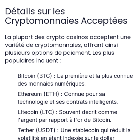
Détails sur les
Cryptomonnaies Acceptées
La plupart des crypto casinos acceptent une
variété de cryptomonnaies, offrant ainsi
plusieurs options de paiement. Les plus
populaires incluent :
Bitcoin (BTC)
: La première et la plus connue
des monnaies numériques.
Ethereum (ETH)
: Connue pour sa
technologie et ses contrats intelligents.
Litecoin (LTC)
: Souvent décrit comme
l'argent par rapport à l'or de Bitcoin.
Tether (USDT)
: Une stablecoin qui réduit la
volatilité en étant indexée sur le dollar