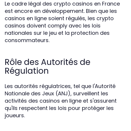
Le cadre légal des crypto casinos en France
est encore en développement. Bien que les
casinos en ligne soient régulés, les crypto
casinos doivent comply avec les lois
nationales sur le jeu et la protection des
consommateurs.
Rôle des Autorités de
Régulation
Les autorités régulatrices, tel que l'Autorité
Nationale des Jeux (ANJ), surveillent les
activités des casinos en ligne et s'assurent
qu'ils respectent les lois pour protéger les
joueurs.