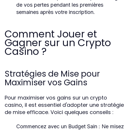
de vos pertes pendant les premières
semaines après votre inscription.
Comment Jouer et
Gagner sur un Crypto
Casino ?
Stratégies de Mise pour
Maximiser vos Gains
Pour maximiser vos gains sur un crypto
casino, il est essentiel d'adopter une stratégie
de mise efficace. Voici quelques conseils :
Commencez avec un Budget Sain
: Ne misez