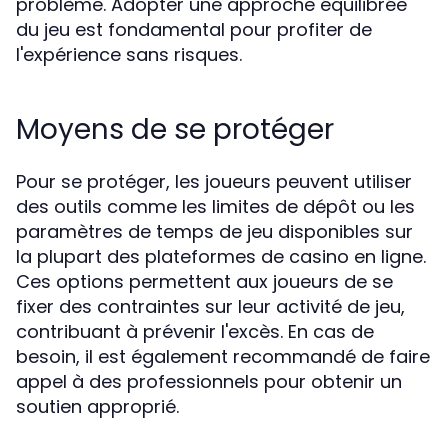
problème. Adopter une approche équilibrée
du jeu est fondamental pour profiter de
l'expérience sans risques.
Moyens de se protéger
Pour se protéger, les joueurs peuvent utiliser
des outils comme les limites de dépôt ou les
paramètres de temps de jeu disponibles sur
la plupart des plateformes de casino en ligne.
Ces options permettent aux joueurs de se
fixer des contraintes sur leur activité de jeu,
contribuant à prévenir l'excès. En cas de
besoin, il est également recommandé de faire
appel à des professionnels pour obtenir un
soutien approprié.