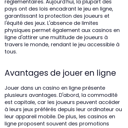
réglementaires. Aujourd'hui, la plupart des
pays ont des lois encadrant le jeu en ligne,
garantissant la protection des joueurs et
l'équité des jeux. L'absence de limites
physiques permet également aux casinos en
ligne d'attirer une multitude de joueurs à
travers le monde, rendant le jeu accessible à
tous.
Avantages de jouer en ligne
Jouer dans un casino en ligne présente
plusieurs avantages. D'abord, la commodité
est capitale, car les joueurs peuvent accéder
à leurs jeux préférés depuis leur ordinateur ou
leur appareil mobile. De plus, les casinos en
ligne proposent souvent des promotions