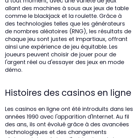
à tout moment, avec une variété de jeux
allant des machines à sous aux jeux de table
comme le blackjack et la roulette. Grâce à
des technologies telles que les générateurs
de nombres aléatoires (RNG), les résultats de
chaque jeu sont justes et impartiaux, offrant
ainsi une expérience de jeu équitable. Les
joueurs peuvent choisir de jouer pour de
l'argent réel ou d'essayer des jeux en mode
démo.
Histoires des casinos en ligne
Les casinos en ligne ont été introduits dans les
années 1990 avec l'apparition d'Internet. Au fil
des ans, ils ont évolué grâce à des avancées
technologiques et des changements